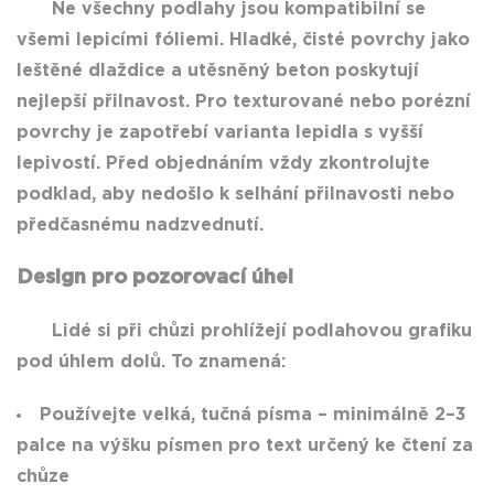
Ne všechny podlahy jsou kompatibilní se
všemi lepicími fóliemi. Hladké, čisté povrchy jako
leštěné dlaždice a utěsněný beton poskytují
nejlepší přilnavost. Pro texturované nebo porézní
povrchy je zapotřebí varianta lepidla s vyšší
lepivostí. Před objednáním vždy zkontrolujte
podklad, aby nedošlo k selhání přilnavosti nebo
předčasnému nadzvednutí.
Design pro pozorovací úhel
Lidé si při chůzi prohlížejí podlahovou grafiku
pod úhlem dolů. To znamená:
Používejte velká, tučná písma – minimálně 2–3
palce na výšku písmen pro text určený ke čtení za
chůze