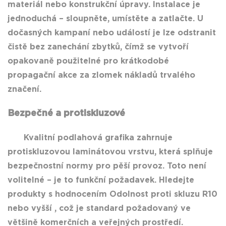
materiál nebo konstrukční úpravy. Instalace je
jednoduchá – sloupněte, umístěte a zatlačte. U
dočasných kampaní nebo událostí je lze odstranit
čistě bez zanechání zbytků, čímž se vytvoří
opakovaně použitelné pro krátkodobé
propagační akce za zlomek nákladů
trvalého
značení.
Bezpečné a protiskluzové
Kvalitní podlahová grafika zahrnuje
protiskluzovou laminátovou vrstvu, která splňuje
bezpečnostní normy pro pěší provoz. Toto není
volitelné – je to funkční požadavek. Hledejte
produkty s hodnocením
Odolnost proti skluzu R10
nebo vyšší
, což je standard požadovaný ve
většině komerčních a veřejných prostředí.