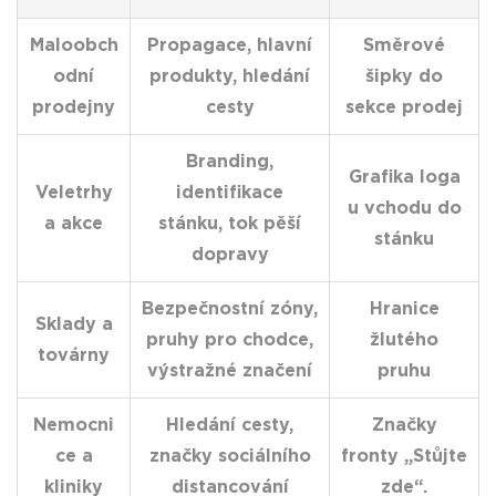
Maloobch
Propagace, hlavní
Směrové
odní
produkty, hledání
šipky do
prodejny
cesty
sekce prodej
Branding,
Grafika loga
Veletrhy
identifikace
u vchodu do
a akce
stánku, tok pěší
stánku
dopravy
Bezpečnostní zóny,
Hranice
Sklady a
pruhy pro chodce,
žlutého
továrny
výstražné značení
pruhu
Nemocni
Hledání cesty,
Značky
ce a
značky sociálního
fronty „Stůjte
kliniky
distancování
zde“.