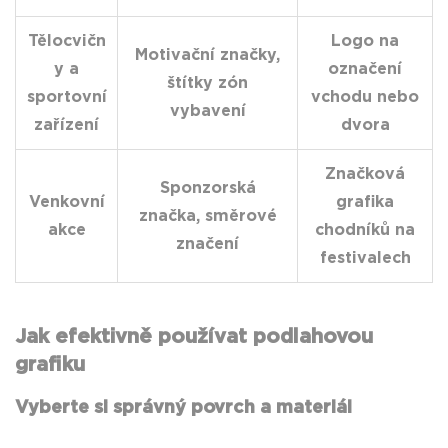
Tělocvičn
Logo na
Motivační značky,
y a
označení
štítky zón
sportovní
vchodu nebo
vybavení
zařízení
dvora
Značková
Sponzorská
Venkovní
grafika
značka, směrové
akce
chodníků na
značení
festivalech
Jak efektivně používat podlahovou
grafiku
Vyberte si správný povrch a materiál