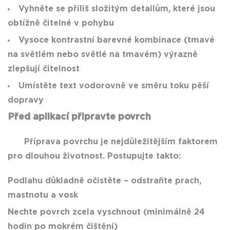
Vyhněte se příliš složitým detailům, které jsou
obtížně čitelné v pohybu
Vysoce kontrastní barevné kombinace (tmavé
na světlém nebo světlé na tmavém) výrazně
zlepšují čitelnost
Umístěte text vodorovně ve směru toku pěší
dopravy
Před aplikací připravte povrch
Příprava povrchu je nejdůležitějším faktorem
pro dlouhou životnost. Postupujte takto:
Podlahu důkladně očistěte – odstraňte prach,
mastnotu a vosk
Nechte povrch zcela vyschnout (minimálně 24
hodin po mokrém čištění)