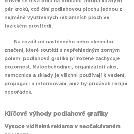
člověk se dívá dolů na podlahu zhruba každých
pár kroků, což činí podlahovou plochu jednou z
nejméně využívaných reklamních ploch ve
fyzickém prostředí.
Na rozdíl od nástěnného nebo okenního
značení, které soutěží s nepřehledným zorným
polem, podlahová grafika přirozeně zachycuje
pozornost. Maloobchodníci, organizátoři akcí,
nemocnice a sklady je všichni používají k vedení,
propagaci a informování, aniž by přidávali režijní
nepořádek.
Klíčové výhody podlahové grafiky
Vysoce viditelná reklama v neočekávaném