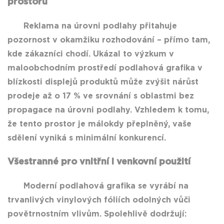
prostoru
Reklama na úrovni podlahy přitahuje
pozornost v okamžiku rozhodování – přímo tam,
kde zákazníci chodí. Ukázal to výzkum v
maloobchodním prostředí
podlahová grafika v
blízkosti displejů produktů může zvýšit nárůst
prodeje až o 17 %
ve srovnání s oblastmi bez
propagace na úrovni podlahy. Vzhledem k tomu,
že tento prostor je málokdy přeplněný, vaše
sdělení vyniká s minimální konkurencí.
Všestranné pro vnitřní i venkovní použití
Moderní podlahová grafika se vyrábí na
trvanlivých vinylových fóliích odolných vůči
povětrnostním vlivům. Spolehlivě dodržují: