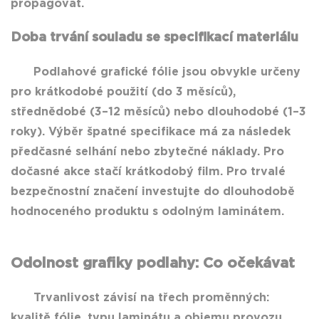
propagovat.
Doba trvání souladu se specifikací materiálu
Podlahové grafické fólie jsou obvykle určeny
pro krátkodobé použití (do 3 měsíců),
střednědobé (3–12 měsíců) nebo dlouhodobé (1–3
roky). Výběr špatné specifikace má za následek
předčasné selhání nebo zbytečné náklady. Pro
dočasné akce stačí krátkodobý film. Pro trvalé
bezpečnostní značení investujte do dlouhodobě
hodnoceného produktu s odolným laminátem.
Odolnost grafiky podlahy: Co očekávat
Trvanlivost závisí na třech proměnných:
kvalitě fólie, typu laminátu a objemu provozu.